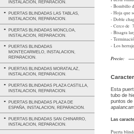
INSTALACION, REPARACION.
- Bombillo 
- Hoja que s
PUERTAS BLINDADAS LAS TABLAS,
INSTALACION, REPARACION.
- Doble chap
- Cerco de 7
PUERTAS BLINDADAS MONCLOA,
- Bisagra la
INSTALACION, REPARACION.
- Terminació
- Los herraj
PUERTAS BLINDADAS
MONTECARMELO, INSTALACION,
REPARACION.
Precio: ----
PUERTAS BLINDADAS MORATALAZ,
INSTALACION, REPARACION.
Caracter
PUERTAS BLINDADAS PLAZA CASTILLA,
Esta puert
INSTALACION, REPARACION.
tubo de hi
puntos de 
PUERTAS BLINDADAS PLAZA DE
apalancami
ESPAÑA, INSTALACION, REPARACION.
PUERTAS BLINDADAS SAN CHINARRO,
Las caracte
INSTALACION, REPARACION.
Puerta blin