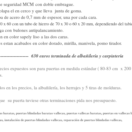
de seguridad MCM con doble embrague.
olapa el en cerco y que lleva junta de goma.
a de acero de 0,7 mm de espesor, una por cada cara.
0 x 60 con un tubo de hierro de 70 x 30 o 60 x 20 mm, dependiendo del tabi
rga con bulones antipalancamiento.
n en color sapely liso a las dos caras.
es estan acabados en color dorado, mirilla, manivela, pomo tirador.
------------------- 630 euros terminada de albañilería y carpintería
ecios expuestos son para puertas en medida estándar ( 80-83 cm x 200 -
s.
os en los precios, la albañilería, los herrajes y 5 tiras de molduras.
ue su puerta tuviese otras terminaciones pida nos presupuesto.
s baratas, puertas blindadas baratas vallecas, puertas vallecas baratas, puertas en vallecas 
as, instalación de puertas blindadas vallecas, reparación de puertas blindadas vallecas,