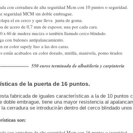
dada con cerradura de alta seguridad Mcm con 10 puntos o seguridad.
de seguridad MCM sin doble embrague.
olapa el en cerco y que lleva junta de goma.
a de acero de 0,7 mm de espesor, una por cada cara.
0 x 60 de madera maciza o también llamado cerco blindado.
rga con bulones antipalancamiento.
n en color sapely liso a las dos caras.
es están acabados en color dorado, mirilla, manivela, pomo tirador.
------------------- 550 euros terminada de albañilería y carpintería
ísticas de la puerta de 16 puntos.
esta fabricada de iguales características a la de 10 puntos c
e doble embrague, tiene una mayor resistencia al apalancam
 la cerradura se introducirán dentro del cerco blindado unos
rísticas son:
dada con cerradura de alta seguridad Mcm con 16 puntos o seguridad.