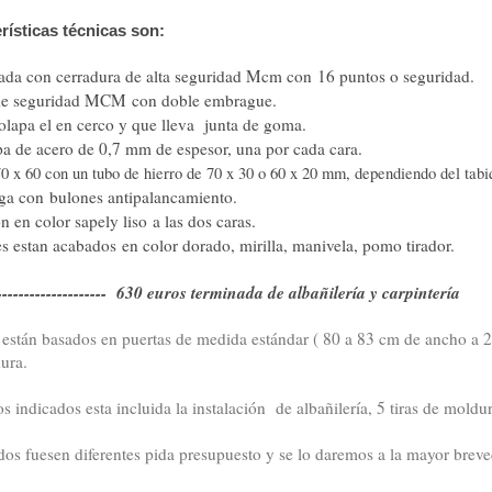
rísticas técnicas son:
dada con cerradura de alta seguridad Mcm con 16 puntos o seguridad.
de seguridad MCM con doble embrague.
olapa el en cerco y que lleva junta de goma.
a de acero de 0,7 mm de espesor, una por cada cara.
0 x 60 con un tubo de hierro de 70 x 30 o 60 x 20 mm, dependiendo del tabi
rga con bulones antipalancamiento.
n en color sapely liso a las dos caras.
es estan acabados en color dorado, mirilla, manivela, pomo tirador.
------------------- 630 euros terminada de albañilería y carpintería
 están basados en puertas de medida estándar ( 80 a 83 cm de ancho a 20
ura.
os indicados esta incluida la instalación de albañilería, 5 tiras de moldu
dos fuesen diferentes pida presupuesto y se lo daremos a la mayor brev