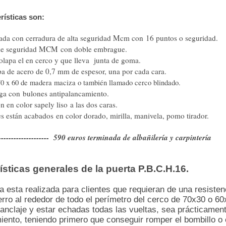
rísticas son:
dada con cerradura de alta seguridad Mcm con 16 puntos o seguridad.
de seguridad MCM con doble embrague.
olapa el en cerco y que lleva junta de goma.
a de acero de 0,7 mm de espesor, una por cada cara.
0 x 60 de madera maciza o también llamado cerco blindado.
rga con bulones antipalancamiento.
n en color sapely liso a las dos caras.
es están acabados en color dorado, mirilla, manivela, pomo tirador.
------------------- 590 euros terminada de albañilería y carpintería
ísticas generales de la puerta P.B.C.H.16.
a esta realizada para clientes que requieran de una resisten
erro al rededor de todo el perímetro del cerco de 70x30 o 
anclaje y estar echadas todas las vueltas, sea prácticament
ento, teniendo primero que conseguir romper el bombillo o e