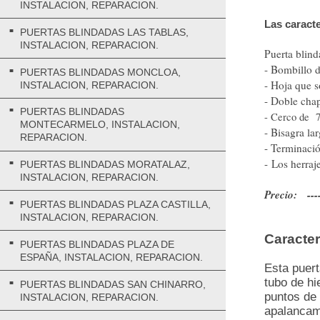
INSTALACION, REPARACION.
Las caracte
PUERTAS BLINDADAS LAS TABLAS,
INSTALACION, REPARACION.
Puerta blin
- Bombillo 
PUERTAS BLINDADAS MONCLOA,
- Hoja que s
INSTALACION, REPARACION.
- Doble chap
PUERTAS BLINDADAS
- Cerco de 7
MONTECARMELO, INSTALACION,
- Bisagra la
REPARACION.
- Terminació
- Los herraj
PUERTAS BLINDADAS MORATALAZ,
INSTALACION, REPARACION.
Precio: ----
PUERTAS BLINDADAS PLAZA CASTILLA,
INSTALACION, REPARACION.
Caracter
PUERTAS BLINDADAS PLAZA DE
ESPAÑA, INSTALACION, REPARACION.
Esta puert
tubo de hi
PUERTAS BLINDADAS SAN CHINARRO,
puntos de 
INSTALACION, REPARACION.
apalancami