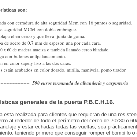
rísticas son:
dada con cerradura de alta seguridad Mcm con 16 puntos o seguridad.
de seguridad MCM con doble embrague.
olapa el en cerco y que lleva junta de goma.
a de acero de 0,7 mm de espesor, una por cada cara.
0 x 60 de madera maciza o también llamado cerco blindado.
rga con bulones antipalancamiento.
n en color sapely liso a las dos caras.
es están acabados en color dorado, mirilla, manivela, pomo tirador.
------------------- 590 euros terminada de albañilería y carpintería
ísticas generales de la puerta P.B.C.H.16.
a esta realizada para clientes que requieran de una resisten
erro al rededor de todo el perímetro del cerco de 70x30 o 
anclaje y estar echadas todas las vueltas, sea prácticament
ento, teniendo primero que conseguir romper el bombillo o e