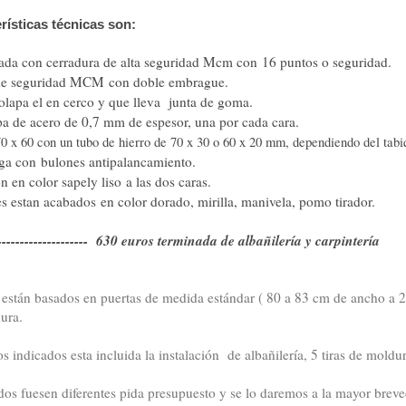
rísticas técnicas son:
dada con cerradura de alta seguridad Mcm con 16 puntos o seguridad.
de seguridad MCM con doble embrague.
olapa el en cerco y que lleva junta de goma.
a de acero de 0,7 mm de espesor, una por cada cara.
0 x 60 con un tubo de hierro de 70 x 30 o 60 x 20 mm, dependiendo del tabi
rga con bulones antipalancamiento.
n en color sapely liso a las dos caras.
es estan acabados en color dorado, mirilla, manivela, pomo tirador.
------------------- 630 euros terminada de albañilería y carpintería
 están basados en puertas de medida estándar ( 80 a 83 cm de ancho a 20
ura.
os indicados esta incluida la instalación de albañilería, 5 tiras de moldu
dos fuesen diferentes pida presupuesto y se lo daremos a la mayor brev