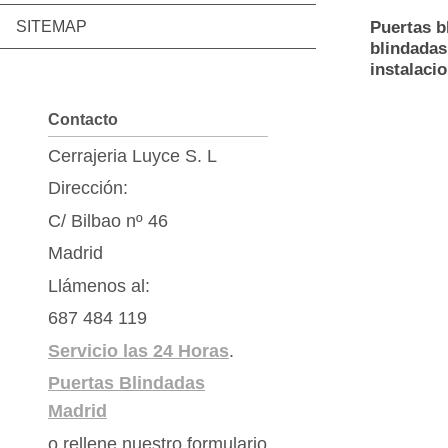
Puertas b
SITEMAP
blindadas
instalaci
Contacto
Cerrajeria Luyce S. L
Dirección:
C/ Bilbao nº 46
Madrid
Llámenos al:
687 484 119
Servicio las 24 Horas
.
Puertas Blindadas
Madrid
o rellene nuestro formulario