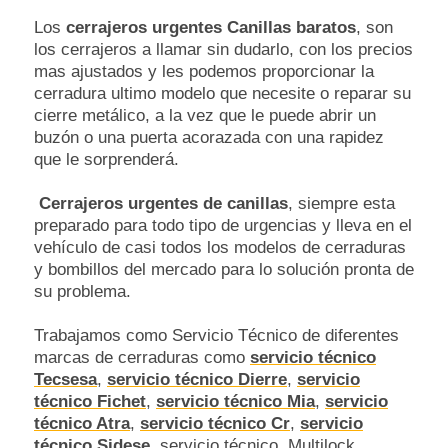
Los
cerrajeros urgentes Canillas baratos
, son
los cerrajeros a llamar sin dudarlo, con los precios
mas ajustados y les podemos proporcionar la
cerradura ultimo modelo que necesite o reparar su
cierre metálico, a la vez que le puede abrir un
buzón o una puerta acorazada con una rapidez
que le sorprenderá.
Cerrajeros urgentes de canillas
, siempre esta
preparado para todo tipo de urgencias y lleva en el
vehículo de casi todos los modelos de cerraduras
y bombillos del mercado para lo solución pronta de
su problema.
Trabajamos como Servicio Técnico de diferentes
marcas de cerraduras como
servicio técnico
Tecsesa
,
servicio técnico Dierre
,
servicio
técnico Fichet
,
servicio técnico Mia
,
servicio
técnico Atra
,
servicio técnico Cr
,
servicio
técnico Sidese
, servicio técnico Multilock,