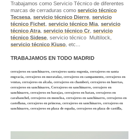
Trabajamos como Servicio Técnico de diferentes
marcas de cerraduras como
servicio técnico
Tecsesa
,
servicio técnico Dierre
,
servicio
técnico Fichet
,
servicio técnico Mia
,
servicio
técnico Atra
,
servicio técnico Cr
,
servicio
técnico Sidese
, servicio técnico Multilock,
servicio técnico Kiuso
, etc...
TRABAJAMOS EN TODO MADRID
cerrajeros en sanchinarro, cerrajeros santa eugenia, cerrajeros en santa
engracia, cerrajeros en moratalaz, cerrajeros en campamento, cerrajeros en
ventas, cerrajeros en alcala, cerrajeros en chamberi, cerrajeros en huertas,
cerrajeros en sanchinarro, Cerrajeros en sanchinarro, cerrajero en
sanchinarro, cerrajeros en barajas, cerrajeros en batan, cerrajeros en
carabanchel, cerrajeros en moncloa, cerrajeros en sanchinarro, cerrajeros en
castellana, cerrajeros en princesa, cerrajeros en sanchinarro, cerrajeros en
sanchinarro, cerrajeros en plaza de españa, cerrajeros en plaza de castilla,