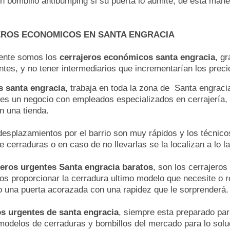
un bombillo antibumping si su puerta lo admite, de esta man
ROS ECONOMICOS EN SANTA ENGRACIA
ente somos los
cerrajeros económicos santa engracia
, g
ntes, y no tener intermediarios que incrementarían los preci
s santa engracia
, trabaja en toda la zona de Santa engraci
 es un negocio con empleados especializados en cerrajería, q
n una tienda.
esplazamientos por el barrio son muy rápidos y los técnicos
 cerraduras o en caso de no llevarlas se la localizan a lo la
jeros urgentes Santa engracia baratos
, son los cerrajeros
s proporcionar la cerradura ultimo modelo que necesite o re
 una puerta acorazada con una rapidez que le sorprenderá.
s urgentes de santa engracia
, siempre esta preparado para
modelos de cerraduras y bombillos del mercado para lo solu