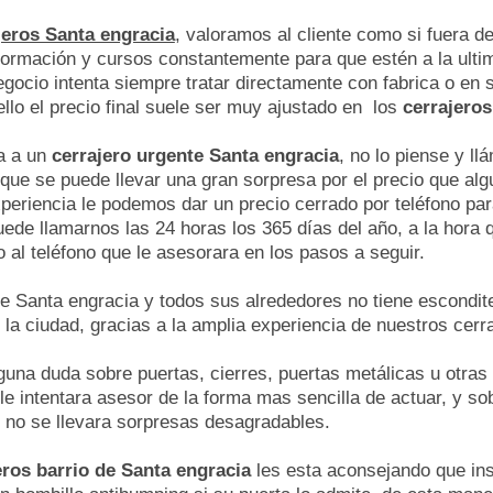
jeros Santa engracia
, valoramos al cliente como si fuera de
formación y cursos constantemente para que estén a la ulti
gocio intenta siempre tratar directamente con fabrica o en 
ello el precio final suele ser muy ajustado en los
cerrajero
a a un
cerrajero urgente Santa engracia
, no lo piense y ll
que se puede llevar una gran sorpresa por el precio que alg
periencia le podemos dar un precio cerrado por teléfono pa
de llamarnos las 24 horas los 365 días del año, a la hora q
al teléfono que le asesorara en los pasos a seguir.
 Santa engracia y todos sus alrededores no tiene escondit
 la ciudad, gracias a la amplia experiencia de nuestros cerr
lguna duda sobre puertas, cierres, puertas metálicas u otra
 le intentara asesor de la forma mas sencilla de actuar, y so
y no se llevara sorpresas desagradables.
eros barrio de Santa engracia
les esta aconsejando que inst