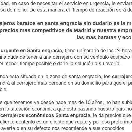
ad, en caso de necesitar el servicio en urgencia, le envia
 su domicilio. De esta manera el tiempo de reacción será 
ajeros baratos en santa engracia
sin dudarlo es la 
 precios mas competitivos de Madrid y nuestra emp
las mas baratas y ec
 urgente en Santa engracia
, tiene un horario de las 24 hor
una duda de tener a una cerrajero con su vehículo equipado c
el menor tiempo posible o darle la solución a su avería.
enda esta situada en la zona de santa engracia, los
cerrajer
ndrá al cerrajero mas cercano en su domicilio para que el p
ble.
os que tenemos ya desde hace mas de 10 años, no han subid
n la situación económica que esta pasando nuestro país n
y
cerrajeros económicos Santa engracia
, le da precios qu
cliente contento es un cliente que repite y por eso prefer
 avería o en su defecto nos recomiende a sus conocidos