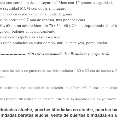
dada con cerradura de alta seguridad Mcm con 16 puntos o seguridad.
de seguridad MCM con doble embrague.
olapa el en cerco y que lleva junta de goma.
a de acero de 0,7 mm de espesor, una por cada cara.
0 x 60 con un tubo de hierro de 70 x 30 o 60 x 20 mm, dependiendo del tabi
rga con bulones antipalancamiento.
n en color sapely liso a las dos caras.
es estan acabados en color dorado, mirilla, manivela, pomo tirador.
------------------- 630 euros terminada de albañilería y carpintería
 están basados en puertas de medida estándar ( 80 a 83 cm de ancho a 20
ura.
os indicados esta incluida la instalación de albañilería, 5 tiras de moldu
dos fuesen diferentes pida presupuesto y se lo daremos a la mayor brev
lindadas aluche, puertas blindadas en aluche, puertas ba
lindadas baratas aluche, venta de puertas blindadas en a