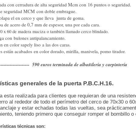
dada con cerradura de alta seguridad Mcm con 16 puntos o seguridad.
de seguridad MCM con doble embrague.
olapa el en cerco y que lleva junta de goma.
a de acero de 0,7 mm de espesor, una por cada cara.
0 x 60 de madera maciza o también llamado cerco blindado.
rga con bulones antipalancamiento.
n en color sapely liso a las dos caras.
es están acabados en color dorado, mirilla, manivela, pomo tirador.
------------------- 590 euros terminada de albañilería y carpintería
ísticas generales de la puerta P.B.C.H.16.
a esta realizada para clientes que requieran de una resisten
erro al rededor de todo el perímetro del cerco de 70x30 o 
anclaje y estar echadas todas las vueltas, sea prácticament
ento, teniendo primero que conseguir romper el bombillo o e
rísticas técnicas son: